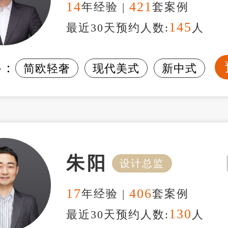
14
421
年经验 |
套案例
145
最近30天预约人数:
人
格：
简欧轻奢
现代美式
新中式
朱阳
设计总监
17
406
年经验 |
套案例
130
最近30天预约人数:
人