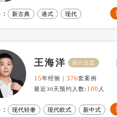
格：
新古典
港式
现代
王海洋
设计总监
15
376
年经验 |
套案例
100
最近30天预约人数:
人
格：
现代轻奢
现代欧式
新中式