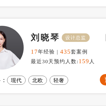
刘晓琴
设计总监
17
435
年经验 |
套案例
159
最近30天预约人数:
人
格：
现代
北欧
轻奢