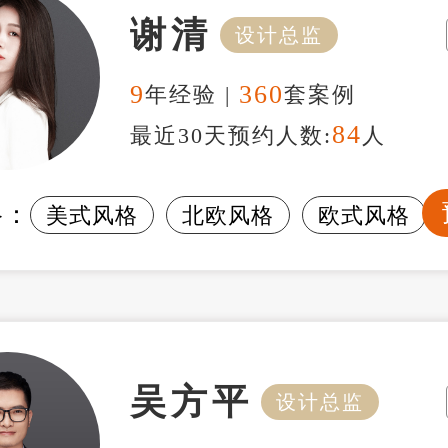
谢清
设计总监
9
360
年经验 |
套案例
84
最近30天预约人数:
人
格：
美式风格
北欧风格
欧式风格
吴方平
设计总监