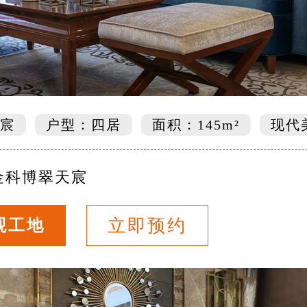
宸
户型：四居
面积：145m²
现代
金科博翠天宸
立即预约
观工地