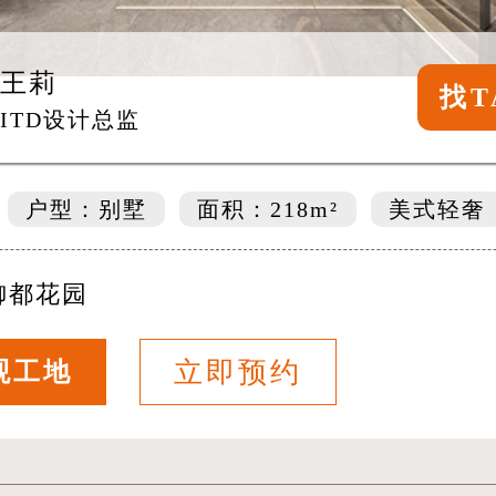
王莉
找T
ITD设计总监
户型：别墅
面积：218m²
美式轻奢
御都花园
立即预约
观工地