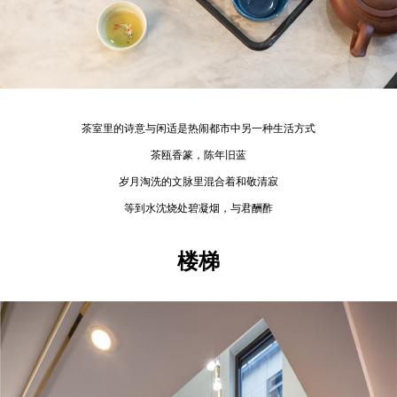
茶室里的诗意与闲适是热闹都市中另一种生活方式
茶瓯香篆，陈年旧蓝
岁月淘洗的文脉里混合着和敬清寂
等到水沈烧处碧凝烟，与君酬酢
楼梯