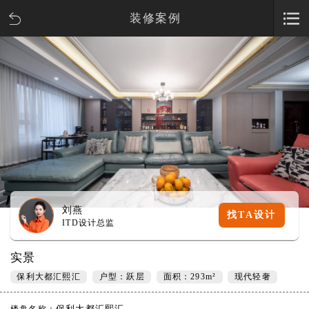
装修案例
刘燕
找TA设计
ITD设计总监
实景
保利大都汇熙汇
户型：跃层
面积：293m²
现代轻奢
保利大都汇熙汇
楼盘名称：