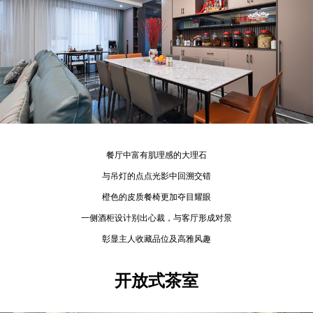
餐厅中富有肌理感的大理石
与吊灯的点点光影中回溯交错
橙色的皮质餐椅更加夺目耀眼
一侧酒柜设计别出心裁，与客厅形成对景
彰显主人收藏品位及高雅风趣
开放式茶室