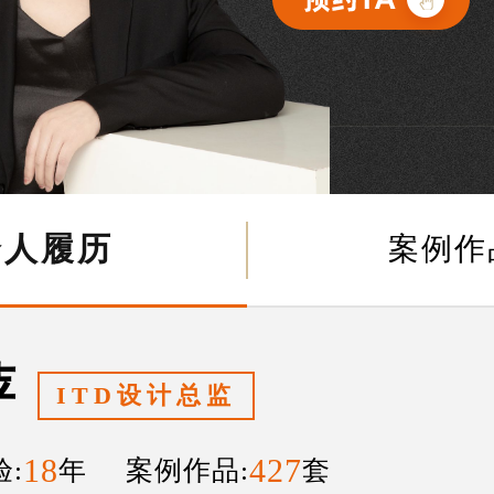
个人履历
案例作
萍
ITD设计总监
18
427
:
年 案例作品:
套