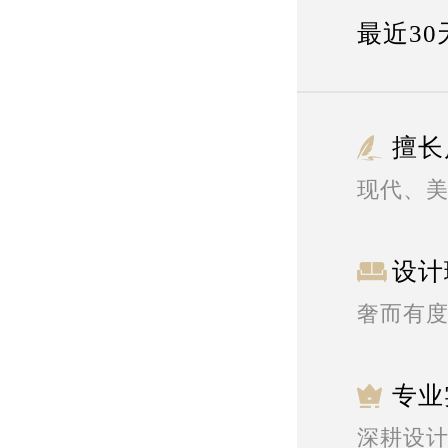
最近30
擅长
现代、
设计
奢而有
专业
深耕设