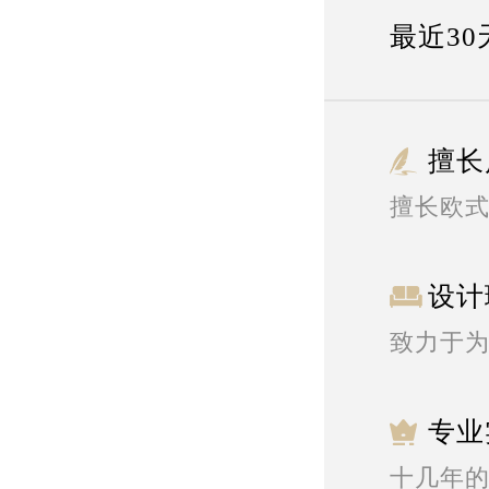
最近30
擅长
擅长欧
设计
致力于
专业
十几年