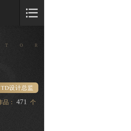
ITD设计总监
471
作品：
个