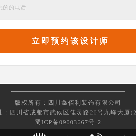
版权所有：四川鑫佰利装饰有限公司
址：四川省成都市武侯区佳灵路20号九峰大厦(2
蜀ICP备09003667号-2