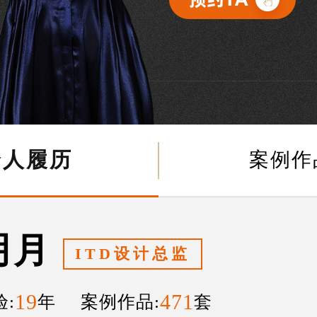
个人履历
案例作
明月
ITD设计总监
19
471
:
年 案例作品:
套