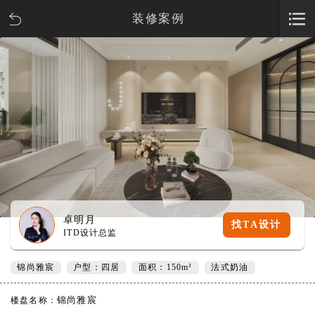
装修案例
卓明月
找TA设计
ITD设计总监
锦尚雅宸
户型：四居
面积：150m²
法式奶油
锦尚雅宸
楼盘名称：